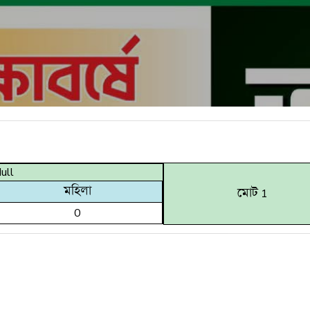
ull
মহিলা
মোট 1
0