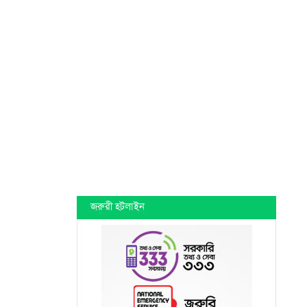
জরুরী হটলাইন