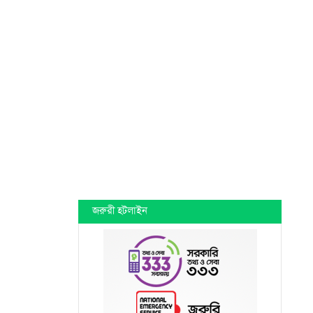
জরুরী হটলাইন