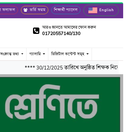
রীণ ফলাফল
ভর্তি ফরম
শিক্ষার্থী প্যানেল
English
আরও জানতে আমাদের ফোন করুন
01720557140/130
 সংক্রান্ত তথ্য
গ্যালারি
ডিজিটাল কন্টেন্ট সমূহ
**** 30/12/2025 তারিখে অনুষ্ঠিত শিক্ষক নিয়োগ পরীক্ষার 