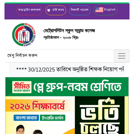
English
অভ্যন্তরীণ ফলাফল
ভর্তি ফরম
শিক্ষার্থী প্যানেল
মেট্রোপলিটন স্কুল অ্যান্ড কলেজ
প্রতিষ্ঠাকাল - ২০০৮ খ্রিঃ
মেনু নির্বাচন করুন
**** 30/12/2025 তারিখে অনুষ্ঠিত শিক্ষক নিয়োগ পরীক্ষার চূড়া
Previous
Next