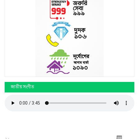
জাতীয় সংগীত
কপিরাইট © 2026 মেট্রোপলিটন স্কুল অ্যান্ড কলেজ সমস্ত অধিকার সংরক্ষিত.
ডেভেলপ করেছে
স্কিল বেসড আইটি