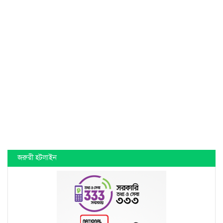
জরুরী হটলাইন