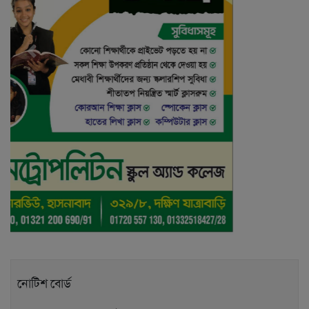
নোটিশ বোর্ড
30/12/2025 তারিখে অনুষ্ঠিত শিক্ষক নিয়োগ পরীক্ষার চূড়ান্ত ফলাফল।
শিক্ষক নিয়োগ-২০২৬ এর ফল প্রক্রিয়াধীন। অংশগ্রহণকৃত শিক্ষকদের
ফল প্রকাশের আগে ফোন কল করার প্রয়োজন নেই।
বই- বিতরণ-২০২৬
এস এস সি কৃতী শিক্ষার্থী সংবর্ধনা-২০২৫-রেজিস্ট্রেশন লিংক:
https://tinyurl.com/SSCAward25
নির্বাচনী পরীক্ষা ১-২০২৫(দ্বাদশ শ্রেণি)
মডেল পরীক্ষা -২০২৫(এস এস সি পরীক্ষার্থীদের )
সকল