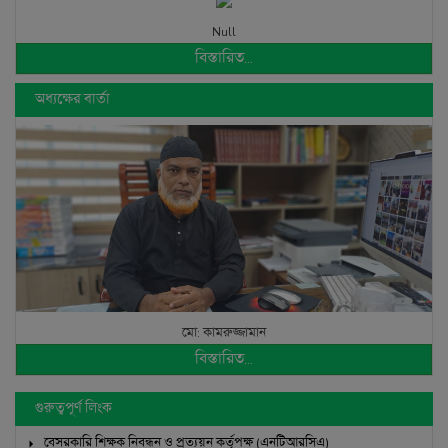
মো: কামরুজ্জামান
বিস্তারিত...
গুরুত্বপূর্ণ লিংক
বেসরকারি শিক্ষক নিবন্ধন ও প্রত্যয়ন কর্তৃপক্ষ (এনটিআরসিএ)
মাধ্যমিক ও উচ্চশিক্ষা অধিদপ্তর
শিক্ষা মন্ত্রণালয়
ঢাকা বোর্ড
কারিগরি শিক্ষা বোর্ড
জেলা শিক্ষা অফিস
এইচ এস সি এডমিশন
এসএসসি কৃতী শিক্ষার্থী সংবর্ধনা-২০২৫ রেজিস্ট্রেশন লিংক